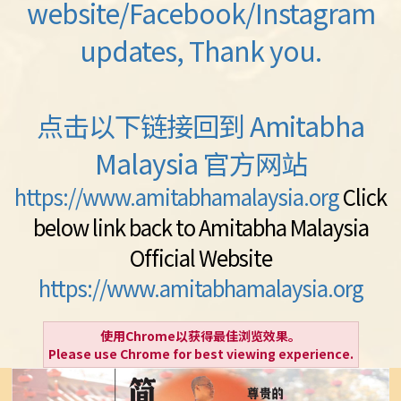
website/Facebook/Instagram
updates, Thank you.
点击以下链接回到 Amitabha
Malaysia 官方网站
https://www.amitabhamalaysia.org
Click
below link back to Amitabha Malaysia
Official Website
https://www.amitabhamalaysia.org
使用Chrome以获得最佳浏览效果。
Please use Chrome for best viewing experience.