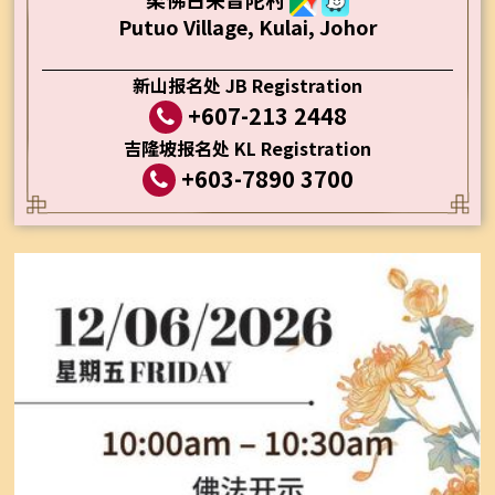
Putuo Village, Kulai, Johor
新山报名处 JB Registration
+607-213 2448
吉隆坡报名处 KL Registration
+603-7890 3700